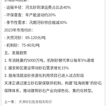
- 运输半径：河北砂到津运费占比达40%
- 环保督查：年产能波动约20%
- 季节性需求：汛期河砂供应缩减30%
2023年市场均价：
- 天然河砂：95-120元/吨
- 机制砂：75-90元/吨
五、发展趋势
1. 年消耗量约5000万吨，机制砂替代率以每年5%递增
2. 雄安新区建设带动砂石需求增长15%
3. 渤海湾疏浚砂资源化利用项目已进入试点阶段
天津正通过建立砂石联保联供机制，构建"陆海统筹"的砂石
保障体系，推动建筑砂石产业向绿色化、集约化转型。
上一条：
天津砂石批发相关知识