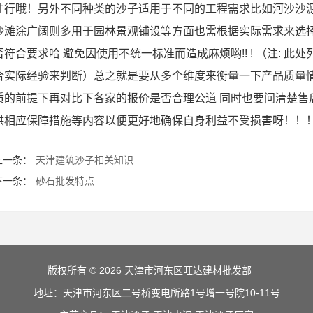
才行哦！另外不同种类的沙子适用于不同的工程需求比如河沙沙
沙滩涂广阔则多用于园林景观铺设等方面也需根据实际需求来选择
否符合要求哈 避免因使用不统一标准而造成麻烦哟!! ! （注: 
合实际经验来判断）总之就是要从多个维度来衡量一下产品质量情况了!
质的前提下再对比下各家的报价是否合理公道 同时也要问清楚售
供相应保障措施等内容以便更好地确保自身利益不受损害呀！！
上一条：
天津建筑沙子相关知识
下一条：
砂石批发特点
版权所有 © 2026 天津市河东区旺达建材批发部
地址：天津市河东区二号桥变电所路1号增一号院10-11号