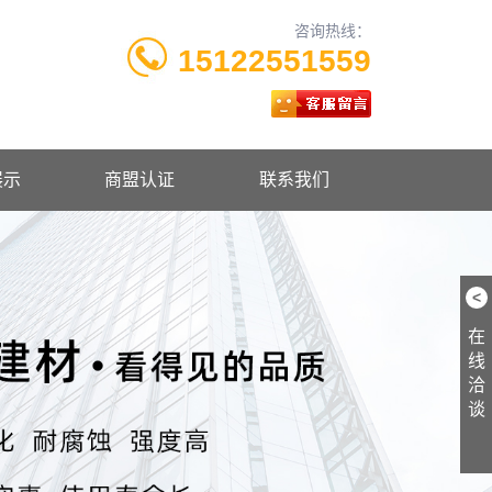
咨询热线：
15122551559
展示
商盟认证
联系我们
<
在
线
洽
谈