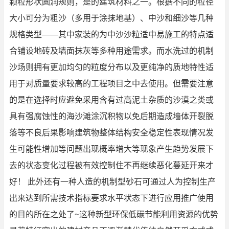
颗粒形状圆润规则，是的建筑材料之一。根据不同的粒径
大小可分为粗沙（多用于涂抹地基）、中沙和细沙等几种
规格类型——其中家装的为中沙沙粒适中易施工的特点适
合铺设地砖及墙面抹灰等多种用途需求。而水洗过的机制
沙场则拥有更加均匀的粒度分布以及更纯净的质地特性适
用于对质量要求较高的工程项目之中去使用。但需要注意
的是在选择时应避免采用含有过高泥土杂质的沙漠之类或
具有强腐蚀性的海沙滩涂沉积物以免后期造成墙体开裂脱
落等不良后果影响建筑物整体结构安全稳定性表现情况发
生可能性增加等问题出现概率增大等现象产生趋势发展下
去的状态变化过程被有效控制住不再继续恶化蔓延开来才
好！ 此外还有一种人造的机制型砂石可通过人为控制生产
出来达到所需技术指标要求水平状态下进行应用推广使用
的目的所在之处了~这种新型环保低碳节能利用资源的优势