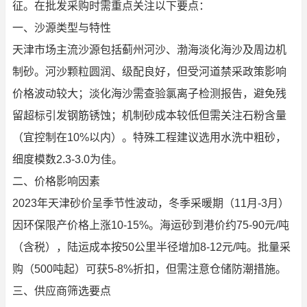
征。在批发采购时需重点关注以下要点：
一、沙源类型与特性
天津市场主流沙源包括蓟州河沙、渤海淡化海沙及周边机
制砂。河沙颗粒圆润、级配良好，但受河道禁采政策影响
价格波动较大；淡化海沙需查验氯离子检测报告，避免残
留超标引发钢筋锈蚀；机制砂成本较低但需关注石粉含量
（宜控制在10%以内）。特殊工程建议选用水洗中粗砂，
细度模数2.3-3.0为佳。
二、价格影响因素
2023年天津砂价呈季节性波动，冬季采暖期（11月-3月）
因环保限产价格上涨10-15%。海运砂到港价约75-90元/吨
（含税），陆运成本按50公里半径增加8-12元/吨。批量采
购（500吨起）可获5-8%折扣，但需注意仓储防潮措施。
三、供应商筛选要点