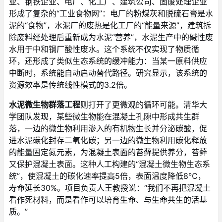
业、钢铁企业、电厂、化工厂、建筑公司、固废处理企业
形成了复杂的“工业食物网”：电厂的粉煤灰和脱硫石膏是水
泥的“食物”，水泥厂的废热是化工厂的“能量来源”，建筑拆
除废料经处理后重新成为水泥“营养”，水泥生产中的碱性废
水用于中和钢厂酸性废水。这个系统不仅实现了物质循
环，还形成了类似生态系统的缓冲能力：当某一原料供应
中断时，系统能自动启动替代路径。研究显示，该系统的
资源效率是传统线性模式的3.2倍。
水泥微生物群落工程
则打开了更微观的循环可能。清华大
学团队发现，某些微生物能在混凝土孔隙中形成共生群
落，一边的微生物利用渗入的有机物生长并分泌碳酸，促
进水泥碳化封存二氧化碳；另一边的微生物利用碳化释放
的能量固定氮元素，为混凝土表面的苔藓提供养分，苔藓
又保护混凝土表面。这种人工构建的“混凝土微生物生态系
统”，使混凝土的碳化速率提高5倍，表面温度降低8℃，
寿命延长30%。项目负责人王教授说：“我们不再把混凝土
看作死材料，而是看作可以培育生命、与生命共生的活基
质。”