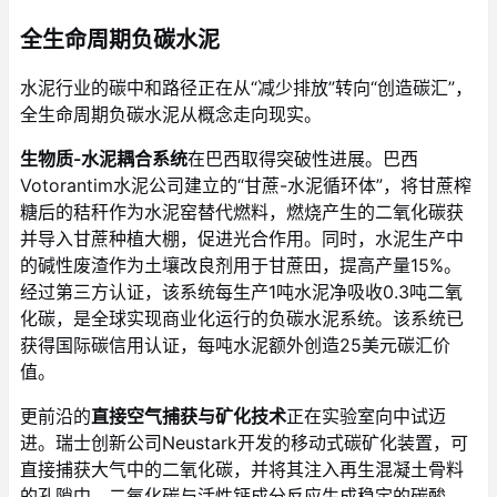
全生命周期负碳水泥
水泥行业的碳中和路径正在从“减少排放”转向“创造碳汇”，
全生命周期负碳水泥从概念走向现实。
生物质-水泥耦合系统
在巴西取得突破性进展。巴西
Votorantim水泥公司建立的“甘蔗-水泥循环体”，将甘蔗榨
糖后的秸秆作为水泥窑替代燃料，燃烧产生的二氧化碳获
并导入甘蔗种植大棚，促进光合作用。同时，水泥生产中
的碱性废渣作为土壤改良剂用于甘蔗田，提高产量15%。
经过第三方认证，该系统每生产1吨水泥净吸收0.3吨二氧
化碳，是全球实现商业化运行的负碳水泥系统。该系统已
获得国际碳信用认证，每吨水泥额外创造25美元碳汇价
值。
更前沿的
直接空气捕获与矿化技术
正在实验室向中试迈
进。瑞士创新公司Neustark开发的移动式碳矿化装置，可
直接捕获大气中的二氧化碳，并将其注入再生混凝土骨料
的孔隙中，二氧化碳与活性钙成分反应生成稳定的碳酸