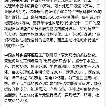
城市共生水泥厂
在哥本哈根率先实现完整闭环。该工厂年
处理城市固体废弃物30万吨、污水处理厂污泥12万吨、工
业废渣8万吨，这些废弃物替代了40%的传统原料和60%的
化石燃料。工厂余热为周边5000户家庭供暖，每年减少区
域碳排放7万吨。更具革命性的是其“代谢设计”：工厂的原
料配伍系统能自动分析废弃物流的成分波动，实时调整工
艺参数，如同生物体适应食物变化。工厂经理汉森说：“我
们不是被动接受废料的垃圾场，而是主动消化城市代谢产
物的工业胃。”
中国的
城乡循环枢纽工厂
则展现了更大尺度的系统整合。
安徽海螺在芜湖建设的“无废城市综合体”，整合了水泥生
产、垃圾焚烧、危废处理、生物质利用、余热发电五大功
能。每天处理城市生活垃圾1200吨、污泥200吨、医废30
吨，年产水泥150万吨，发电1.2亿度，为工业园区集中供
热。这个综合体的核心创新是“物质流智能调度系统”，能根
据废弃物成分、能源需求、产品市场、碳排放权价格等多
重因素，动态优化各单元运行模式，实现经济、环境、社
会效益的大化。